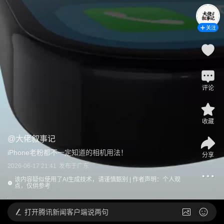
关注
评论
收藏
@
大佬叙事记
iPhone老粉都不一定知道的相机用法！
分享
2026-06-17 21:41
发布于
广东
该内容疑似使用了AI生成技术，请谨慎甄别 | 作者声明：个人观
点，仅供参考
打开
腾讯新闻客户端说两句