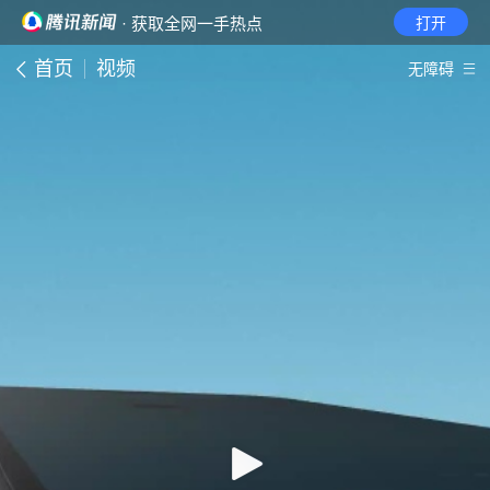
· 获取全网一手热点
打开
首页
视频
无障碍