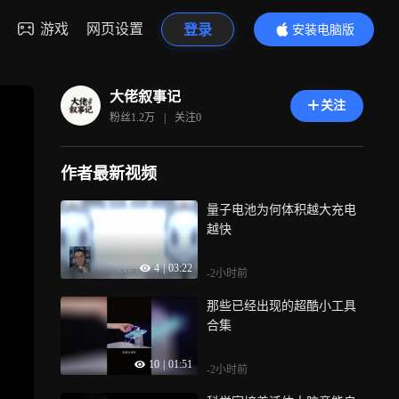
游戏
网页设置
登录
安装电脑版
内容更精彩
大佬叙事记
关注
粉丝
1.2万
|
关注
0
作者最新视频
量子电池为何体积越大充电
越快
4
|
03:22
-2小时前
那些已经出现的超酷小工具
合集
10
|
01:51
-2小时前