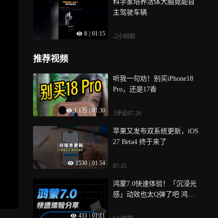
科学家培养活体大脑竟能自
主驾驶车辆
8
|
01:15
-2小时前
推荐视频
听我一句劝！别买iPhone18
Pro，还是17香
1.1万
|
01:30
2评论
07-26
苹果又发布双系统更新，iOS
27 Beta4 终于来了
1530
|
01:54
07-21
鸿蒙7.0快速体验！「沉浸光
感」动效也太Q弹了吧 鸿蒙
7.0正式来袭！我们也第一时
433
|
01:11
间升级了鸿蒙7.0Beta版，下