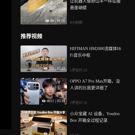
让机器人像野山羊一样征服
悬崖峭壁
86
|
01:00
9小时前
推荐视频
HIFIMAN HM2000流媒体Hi
Fi音乐中枢
288
|
07:43
1评论
07-21
OPPO A7 Pro Max开箱，没
人讲的比我更详细了
4611
|
03:16
2评论
07-31
小众宝藏 AI 设备，Youdoo
Box 开箱全过程记录
371
|
00:50