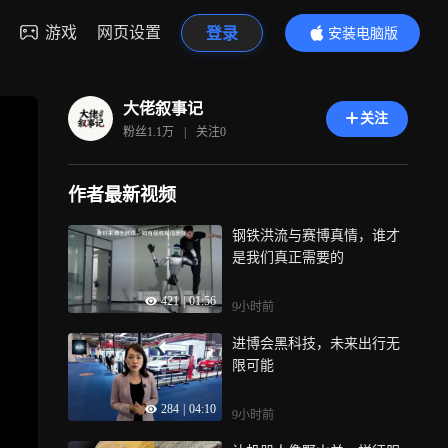
游戏
网页设置
登录
安装电脑版
内容更精彩
大佬叙事记
关注
粉丝
1.1万
|
关注
0
作者最新视频
钢铁洪流与赛博真情，谁才
是我们真正需要的
421
|
01:56
9小时前
进博会黑科技，未来出行无
限可能
284
|
04:10
9小时前