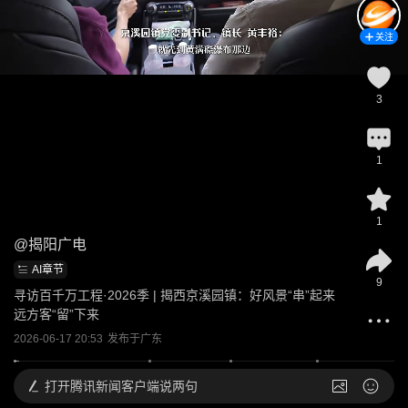
关注
3
1
1
@
揭阳广电
AI章节
9
寻访百千万工程·2026季 | 揭西京溪园镇：好风景“串”起来 
远方客“留”下来
2026-06-17 20:53
发布于
广东
打开
腾讯新闻客户端说两句