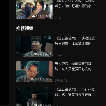
《南来北往》人贩子假装嗑
瓜子，暗中盯紧如厕的小男
孩，给同伙递眼色
1.3万
|
00:51
07-05
推荐视频
《江云镇谜案》：演戏制造
厉鬼假象，江家借迷信肆意
掠夺凡人性命
317
|
03:53
07-24
男人带着礼物直接登门拜
访，女人只能强压心底的恐
惧与厌恶|爱的厘米
10.2万
|
05:12
2评论
07-11
《江云镇谜案》：不存在宿
命诅咒，贪婪与权斗造就古
镇接连命案
291
|
03:28