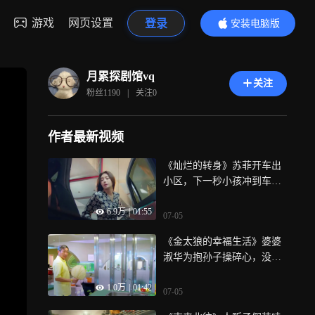
游戏
网页设置
登录
安装电脑版
内容更精彩
月累探剧馆vq
关注
粉丝
1190
|
关注
0
作者最新视频
《灿烂的转身》苏菲开车出
小区，下一秒小孩冲到车
前，差点酿成大祸
6.9万
|
01:55
07-05
《金太狼的幸福生活》婆婆
淑华为抱孙子操碎心，没想
到惊喜在自己身上
1.0万
|
01:42
07-05