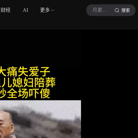
财经
AI
更多
月累探剧馆vq
搜索