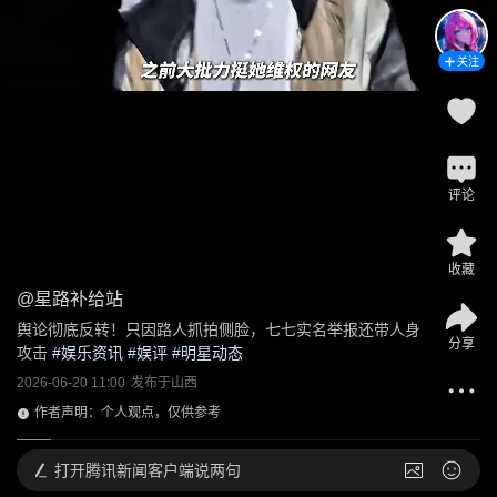
关注
评论
收藏
@
星路补给站
舆论彻底反转！只因路人抓拍侧脸，七七实名举报还带人身
分享
攻击
 #
娱乐资讯
 #
娱评
 #
明星动态
2026-06-20 11:00
发布于
山西
作者声明：个人观点，仅供参考
打开
腾讯新闻客户端说两句