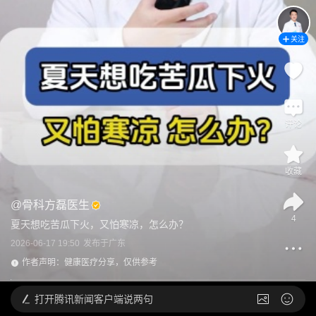
关注
评论
收藏
@
骨科方磊医生
4
夏天想吃苦瓜下火，又怕寒凉，怎么办？
2026-06-17 19:50
发布于
广东
作者声明：健康医疗分享，仅供参考
打开
腾讯新闻客户端说两句