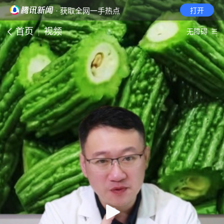
· 获取全网一手热点
打开
首页
视频
无障碍