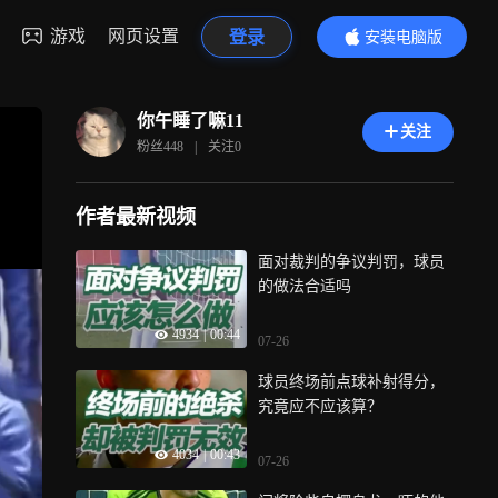
游戏
网页设置
登录
安装电脑版
内容更精彩
你午睡了嘛11
关注
粉丝
448
|
关注
0
作者最新视频
面对裁判的争议判罚，球员
的做法合适吗
4934
|
00:44
07-26
球员终场前点球补射得分，
究竟应不应该算？
4034
|
00:43
07-26