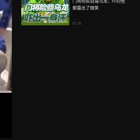
门将险些自摆乌龙，吓的他
都露出了微笑
2026
|
00:40
07-26