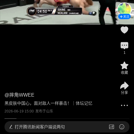
关注
1
收藏
分享
@
摔角WWEE
黑皮肤中国心，面对敌人一样暴击！｜体坛记忆
2026-06-19 15:00
发布于
山东
打开
腾讯新闻客户端说两句