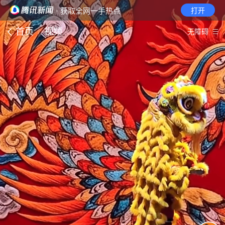
· 获取全网一手热点
打开
首页
视频
无障碍