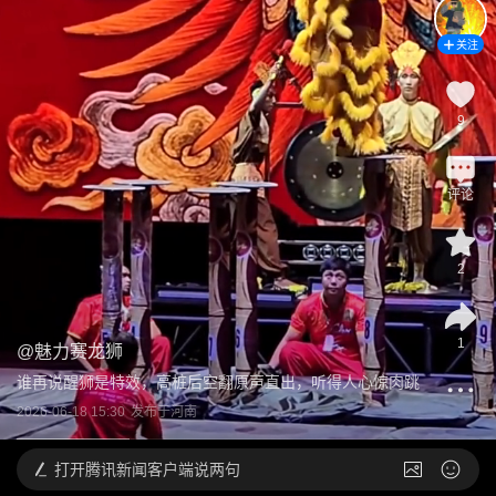
关注
9
评论
2
1
@
魅力赛龙狮
谁再说醒狮是特效，高桩后空翻原声直出，听得人心惊肉跳
2026-06-18 15:30
发布于
河南
打开
腾讯新闻客户端说两句