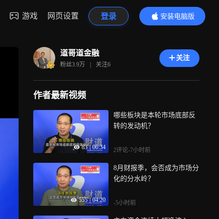
游戏
网页设置
登录
安装电脑版
内容更精彩
道哥道金融
关注
粉丝
3.9万
|
关注
6
作者最新视频
哪些板块是本轮市场底部反
转的发动机？
83
|
06:34
2评论
-7小时前
8月财报季，会否成为市场分
化的分水岭？
555
|
04:20
-5小时前