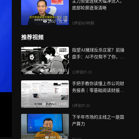
主力资金连续大幅净流入，
底部轮廓逐渐清晰
2952
|
02:38
1评论
8小时前
推荐视频
指望AI赌球反杀庄家？前操
盘手：AI不仅帮不了你，反
而会“拖累”你
18.4万
|
01:01
12评论
07-13
手把手教你读懂上市公司财
务报表｜零基础阅读财报方
法论
2.2万
|
18:05
1评论
07-31
下半年市场的主线之一是国
产算力
664
|
01:16