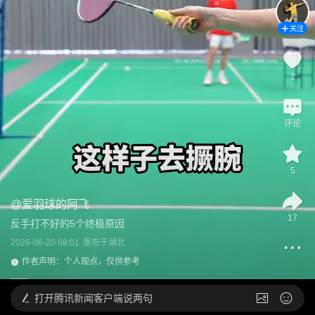
关注
2
评论
5
@
爱羽球的阿飞
17
反手打不好的5个终极原因
2026-06-20 08:01
发布于
湖北
作者声明：个人观点，仅供参考
打开
腾讯新闻客户端说两句