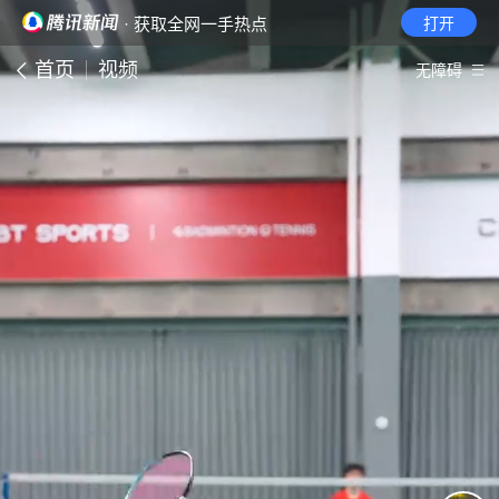
· 获取全网一手热点
打开
首页
视频
无障碍