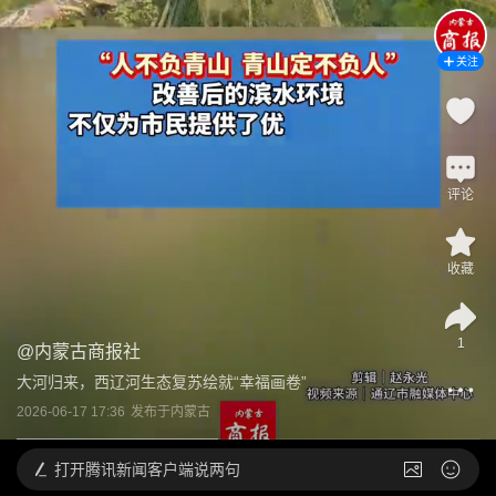
关注
评论
收藏
1
@
内蒙古商报社
大河归来，西辽河生态复苏绘就“幸福画卷”
2026-06-17 17:36
发布于
内蒙古
打开
腾讯新闻客户端说两句