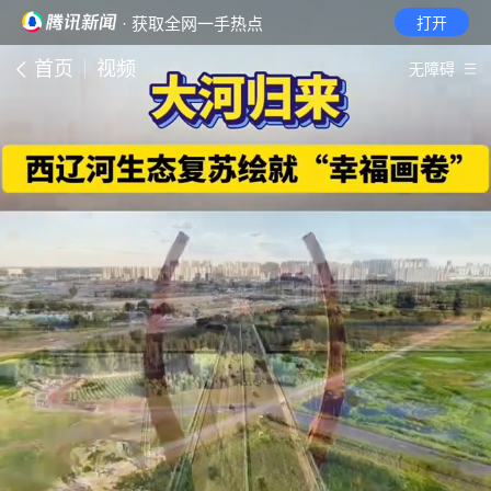
· 获取全网一手热点
打开
首页
视频
无障碍