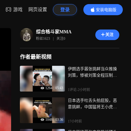
游戏
网页设置
登录
安装电脑版
内容更精彩
综合格斗家MMA
关注
粉丝
1623
|
关注
0
作者最新视频
伊朗选手嚣张挑衅当众推搡
刘策，惨被刘策全程压制追
着暴揍击倒5次
1264
|
05:43
1评论
-2小时前
日本选手吐舌头拍屁股，恶
意挑衅，中国猛将王小虎擂
台重拳狂砸嚣张老外
1048
|
03:36
17小时前