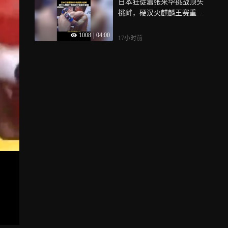
日本狂徒嚣张来华挑战顶头
挑衅，硬汉火麒麟王赛重拳
狂砸眉骨断裂
1008
|
04:00
17小时前