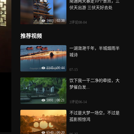
南通两天暴走10个景点，三
伏天出游 三伏天好去处
1603
|
02:38
2评论
08-04
推荐视频
一湖潋滟千年，半城烟雨半
城诗
1145
|
00:44
07-15
饮下我一干二净的牵挂，大
梦催白发...
5991
|
00:21
1评论
06-14
不过是大梦一场空，不过是
孤影照惊鸿
6549
|
00:20