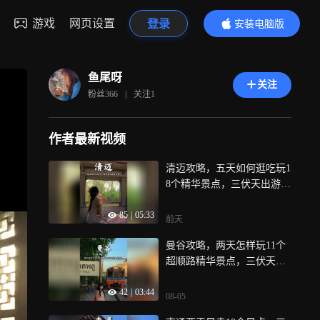
游戏
网页设置
登录
安装电脑版
内容更精彩
鱼尾呀
关注
粉丝
366
|
关注
1
作者最新视频
清迈攻略，五天如何逛吃玩1
8个精华景点，三伏天出游，
三伏天好去处
85
|
05:33
前天
曼谷攻略，两天怎样玩11个
超顺路精华景点，三伏天出
游，三伏天好去处
42
|
03:44
08-05