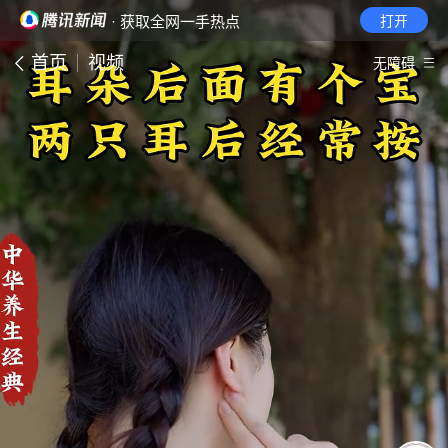
· 获取全网一手热点
打开
首页
视频
无障碍