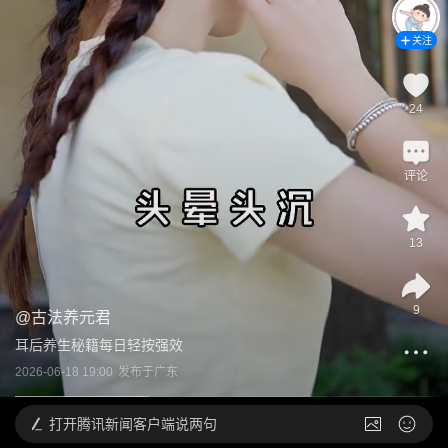
关注
24
评论
13
9
@
古法养元君
耳后养生秘籍每日轻按强效
2026-06-18 19:00
发布于
广东
打开
腾讯新闻客户端说两句