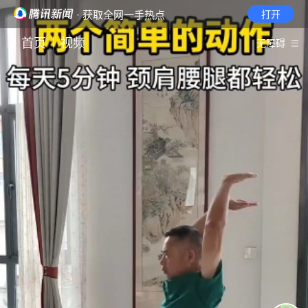
· 获取全网一手热点
打开
首页
视频
无障碍