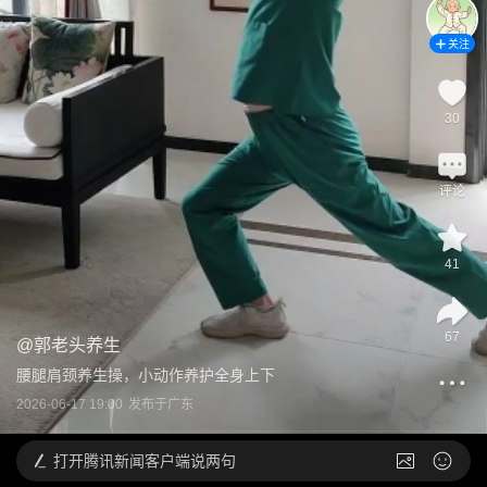
关注
30
评论
41
67
@
郭老头养生
腰腿肩颈养生操，小动作养护全身上下
2026-06-17 19:00
发布于
广东
打开
腾讯新闻客户端说两句