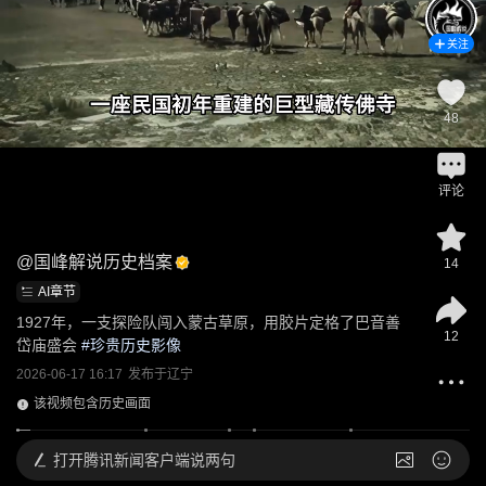
关注
48
评论
@
国峰解说历史档案
14
AI章节
1927年，一支探险队闯入蒙古草原，用胶片定格了巴音善
12
岱庙盛会
 #
珍贵历史影像
2026-06-17 16:17
发布于
辽宁
该视频包含历史画面
打开
腾讯新闻客户端说两句