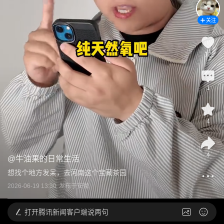
关注
12
1
4
4
@
牛油果的日常生活
想找个地方发呆，去河南这个宝藏茶园
2026-06-19 13:30
发布于
安徽
打开
腾讯新闻客户端说两句