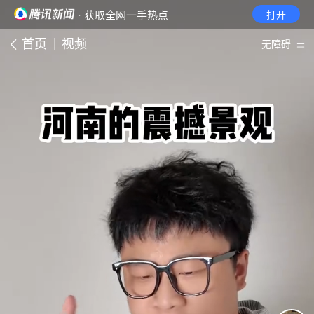
· 获取全网一手热点
打开
首页
视频
无障碍