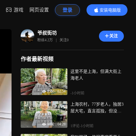
游戏
网页设置
登录
安装电脑版
内容更精彩
爷叔街坊
关注
粉丝
4.2万
|
关注
0
作者最新视频
这里不是上海，但满大街上
海老人
1560
|
02:54
-1小时前
上海农村，77岁老人，独居3
层大宅，直言孤独，但没办
法
9892
|
04:28
1评论
-1小时前