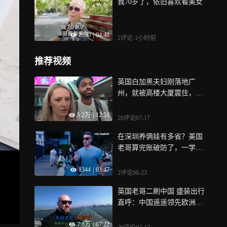
我70岁了，依旧喜欢看美女
2330
|
04:48
2评论
-1小时前
推荐视频
英国白加黑夫妇刚落地广
州，就被高楼大厦震住，英
国可没有这些！
5.2万
|
12:51
20评论
07-17
在深圳养俩娃有多省？美国
老哥算完账破防了，一学期
三百美元
1344
|
03:47
2评论
06-23
英国老哥二刷中国 盛装出行
直呼：中国遥遥领先欧洲，
是最适合旅游之地
7.8万
|
07:22