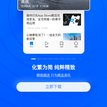
精致
世界变化 热问一下
资讯
好问题好回答 多元视角看问题
立即下载