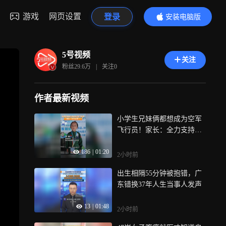
游戏
网页设置
登录
安装电脑版
内容更精彩
5号视频
关注
粉丝
29.6万
|
关注
0
作者最新视频
小学生兄妹俩都想成为空军
飞行员！家长：全力支持他
们追逐梦想
186
|
01:20
2小时前
出生相隔55分钟被抱错，广
东错换37年人生当事人发声
13
|
01:48
2小时前