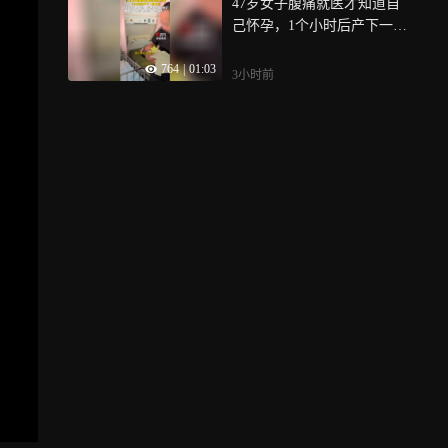
47岁女子腹痛就医才知道自
己怀孕，1个小时后产下一名
女婴
764
|
01:03
3小时前