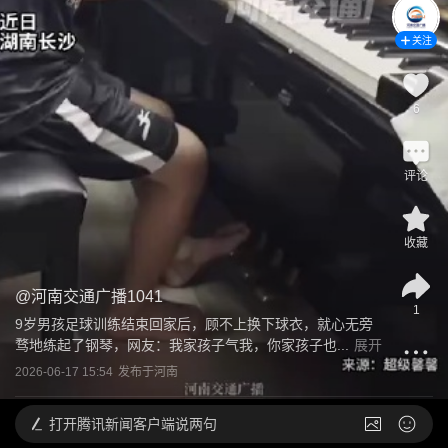
关注
6
评论
收藏
@
河南交通广播1041
1
9岁男孩足球训练结束回家后，顾不上换下球衣，就心无旁
骛地练起了钢琴，网友：我家孩子气我，你家孩子也...
展开
2026-06-17 15:54
发布于
河南
打开
腾讯新闻客户端说两句