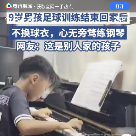
· 获取全网一手热点
打开
首页
视频
无障碍