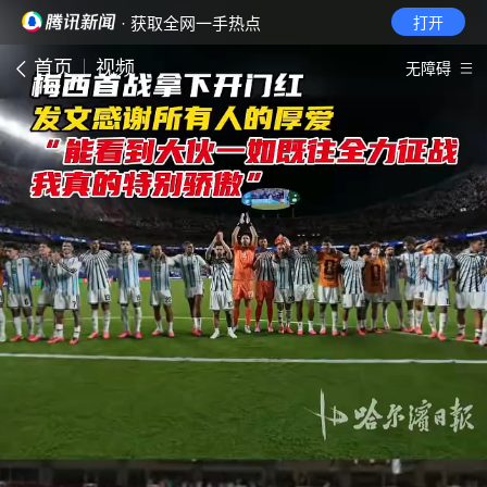
· 获取全网一手热点
打开
首页
视频
无障碍