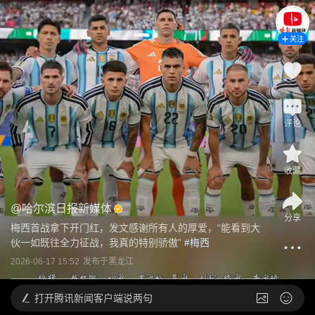
关注
评论
收藏
@
哈尔滨日报新媒体
分享
梅西首战拿下开门红，发文感谢所有人的厚爱，“能看到大
伙一如既往全力征战，我真的特别骄傲”
 #
梅西
2026-06-17 15:52
发布于
黑龙江
打开
腾讯新闻客户端说两句