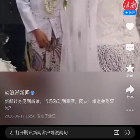
关注
2
评论
收藏
@
浪潮新闻
分享
新郎转身见到新娘，当场激动到晕厥，网友：难道美到窒
息？
2026-06-17 15:50
发布于
浙江
打开
腾讯新闻客户端说两句