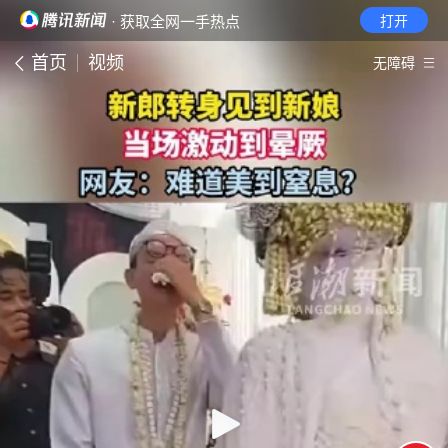
· 获取全网一手热点
打开
首页
视频
无障碍