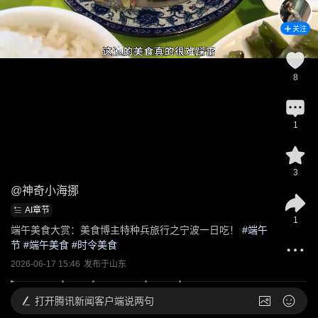
关注
8
1
3
@
神奇小海挪
AI章节
1
端午美食大赏：美食博主特种兵旅行之宁波一日吃！
 #
端午
节
 #
端午美食
 #
时令美食
2026-06-17 15:46
发布于
山东
打开
腾讯新闻客户端说两句