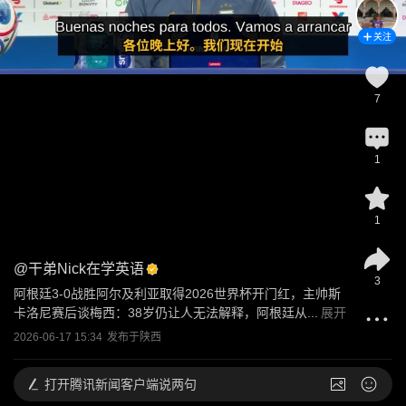
关注
7
1
1
@
干弟Nick在学英语
3
阿根廷3-0战胜阿尔及利亚取得2026世界杯开门红，主帅斯
卡洛尼赛后谈梅西：38岁仍让人无法解释，阿根廷从...
展开
2026-06-17 15:34
发布于
陕西
打开
腾讯新闻客户端说两句