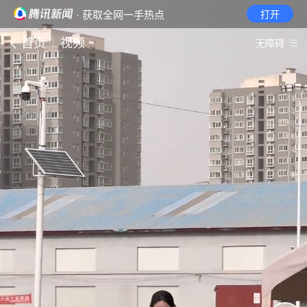
· 获取全网一手热点
打开
首页
视频
无障碍