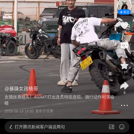
关注
98
2
7
@
暴躁女孩楠哥
8
女骑丝滑翘头！450MT打出连贯特技连招，骑行动作利落吸
睛
2026-06-18 18:00
发布于
甘肃
打开
腾讯新闻客户端说两句