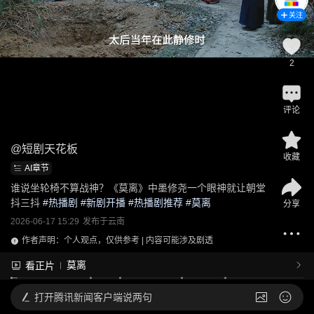
关注
2
评论
@
短剧天花板
收藏
AI章节
谁说坐轮椅不算战神？《莫离》中墨修尧一个眼神就让朝堂
抖三抖
 #
热播剧
 #
新剧开播
 #
热播剧推荐
 #
莫离
分享
2026-06-17 15:29
发布于
云南
作者声明：个人观点，仅供参考 | 内容可能涉及剧透
莫离
看正片
打开
腾讯新闻客户端说两句