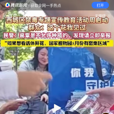
· 获取全网一手热点
打开
首页
视频
无障碍