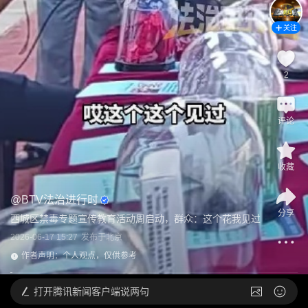
关注
2
评论
收藏
@
BTV法治进行时
分享
西城区禁毒专题宣传教育活动周启动，群众：这个花我见过
2026-06-17 15:27
发布于
北京
作者声明：个人观点，仅供参考
打开
腾讯新闻客户端说两句