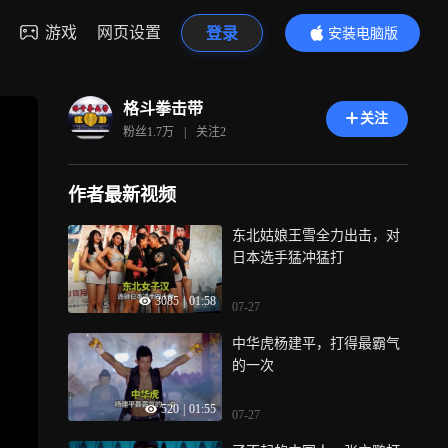
游戏
网页设置
登录
安装电脑版
内容更精彩
格斗拳击带
关注
粉丝
1.7万
|
关注
2
作者最新视频
东北姑娘王雪全力出击，对
日本选手猛冲猛打
3085
|
01:58
07-27
中华虎杨建平，打得最霸气
的一次
520
|
01:55
07-27