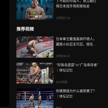
了不起的中国人，张立鹏打
得日本选手用担架抬走
691
|
02:52
1评论
07-26
推荐视频
日本拳王戴鬼面具吓唬人，
藏族小伙忍无可忍，按在地
上往死里打！｜体坛记忆
3.9万
|
09:31
2评论
08-05
“珍珠岛遗孤”vs“广岛幸存者”
｜体坛记忆
102
|
03:43
20小时前
你猜猜我为什么被禁赛了？
｜体坛记忆
913
|
04:45