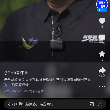
关注
6
评论
1
@
Tech星球
分享
被全网说撞脸 妻子都认证长得像！李书福张雪同框回应撞
脸 ：确实有点像
2026-06-17 15:05
发布于
吉林
打开
腾讯新闻客户端说两句