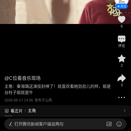
关注
6
评论
2
@
C位看音乐现场
3
主角：秦海璐这演技封神了！就喜欢看她劲劲儿的样，姐是
台柱子姐就是牛
2026-06-17 14:56
发布于
山西
主角
看正片
打开
腾讯新闻客户端说两句