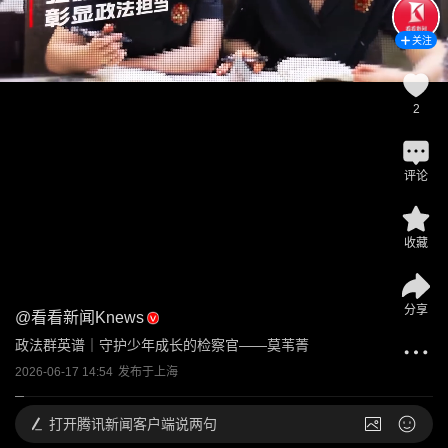
关注
2
评论
收藏
分享
@
看看新闻Knews
政法群英谱｜守护少年成长的检察官——莫苇菁
2026-06-17 14:54
发布于
上海
打开
腾讯新闻客户端说两句