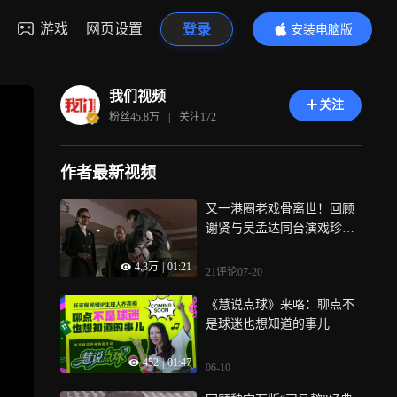
游戏
网页设置
登录
安装电脑版
内容更精彩
我们视频
关注
粉丝
45.8万
|
关注
172
作者最新视频
又一港圈老戏骨离世！回顾
谢贤与吴孟达同台演戏珍贵
画面
4.3万
|
01:21
21评论
07-20
《慧说点球》来咯：聊点不
是球迷也想知道的事儿
452
|
01:47
06-10