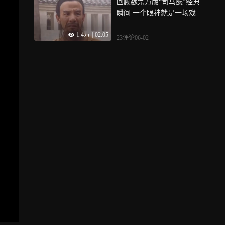
回顾魏宗万版“司马懿”经典
瞬间 一个眼神就是一场戏
1.4万
|
02:05
23评论
06-02