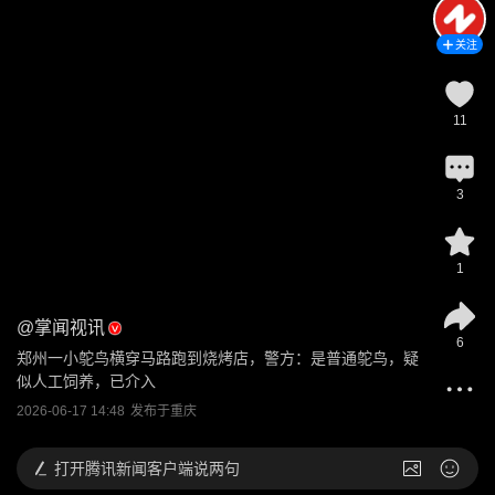
关注
11
3
1
@
掌闻视讯
6
郑州一小鸵鸟横穿马路跑到烧烤店，警方：是普通鸵鸟，疑
似人工饲养，已介入
2026-06-17 14:48
发布于
重庆
打开
腾讯新闻客户端说两句