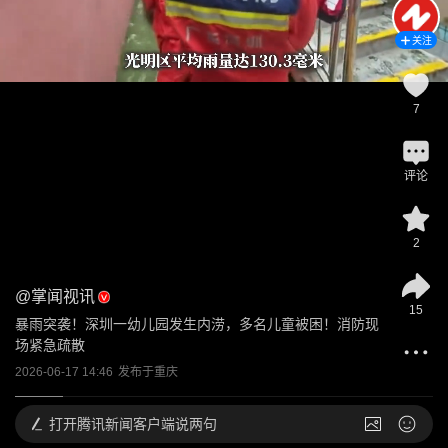
关注
7
评论
2
@
掌闻视讯
15
暴雨突袭！深圳一幼儿园发生内涝，多名儿童被困！消防现
场紧急疏散
2026-06-17 14:46
发布于
重庆
打开
腾讯新闻客户端说两句