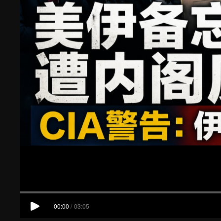
00:00
/
03:05