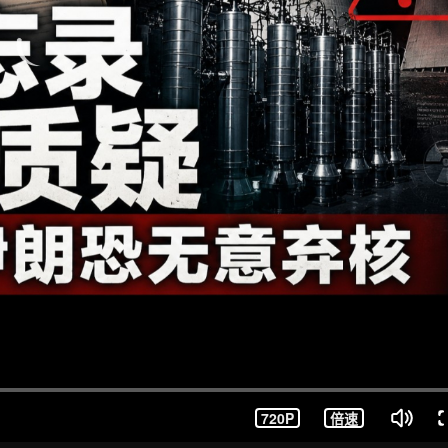
720P
倍速