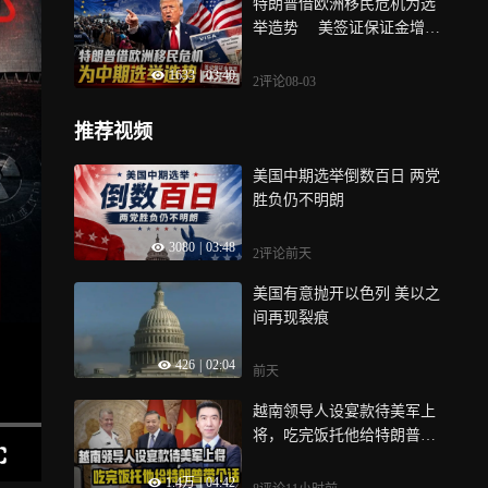
特朗普借欧洲移民危机为选
举造势 美签证保证金增至
2万
1633
|
03:40
2评论
08-03
推荐视频
美国中期选举倒数百日 两党
胜负仍不明朗
3080
|
03:48
2评论
前天
美国有意抛开以色列 美以之
间再现裂痕
426
|
02:04
前天
越南领导人设宴款待美军上
将，吃完饭托他给特朗普带
个话
1.4万
|
04:42