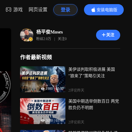
游戏
网页设置
登录
安装电脑版
内容更精彩
杨平俊Moses
关注
粉丝
2.0万
|
关注
0
作者最新视频
美伊谈判取积极进展 美国
“狼来了”策略引关注
1980
|
03:52
2评论
昨天
美国中期选举倒数百日 两党
胜负仍不明朗
3080
|
03:48
2评论
前天