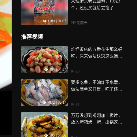
大理街头老式面包，10元3
个，还没买就给尝饱了
1189
|
01:07
2评论
前天
推荐视频
难怪饭店的五香花生那么好
吃，原来做法诀窍这么简
单，色香味俱全
484
|
04:37
07-28
要多吃鱼，不油炸不水煮，
做法简单又开胃，吃了还想
吃
7872
|
02:17
07-11
万万没想到鸡翅加上橙片，
放入烤箱烤一烤，出锅这么
好吃，太香了
595
|
04:56