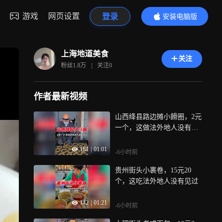
游戏
网页设置
登录
安装电脑版
内容更精彩
上海地道美食
关注
粉丝
1.8万
|
关注
0
作者最新视频
山西绛县路边摊小餶圈，2元
一个，这做法外地人没有见
过
181
|
01:01
-6小时前
贵州街头小裹卷，15元20
个，这吃法外地人没有见过
142
|
01:21
-6小时前