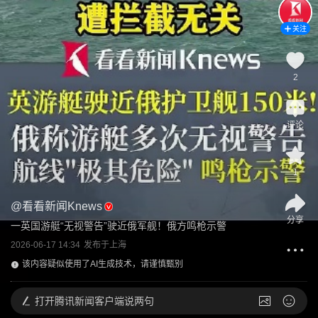
关注
2
评论
1
@
看看新闻Knews
分享
一英国游艇“无视警告”驶近俄军舰！俄方鸣枪示警
2026-06-17 14:34
发布于
上海
该内容疑似使用了AI生成技术，请谨慎甄别
打开
腾讯新闻客户端说两句