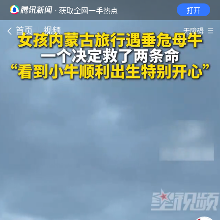
· 获取全网一手热点
打开
首页
视频
无障碍