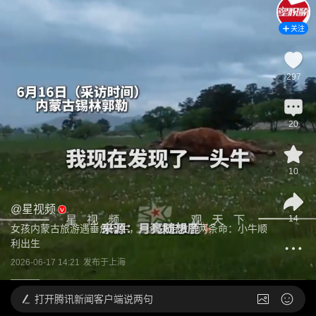
关注
297
20
10
@
星视频
14
女孩内蒙古旅游遇垂危母牛，一个决定救了两条命：小牛顺
利出生
2026-06-17 14:21
发布于
上海
打开
腾讯新闻客户端说两句