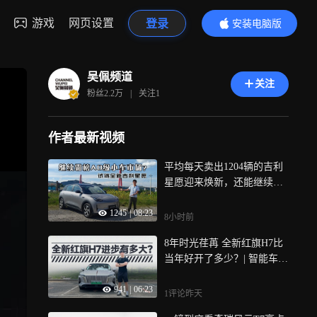
游戏
网页设置
登录
安装电脑版
内容更精彩
吴佩频道
关注
粉丝
2.2万
|
关注
1
作者最新视频
平均每天卖出1204辆的吉利
星愿迎来焕新，还能继续霸
榜吗？| 智能车指南
1245
|
08:23
8小时前
8年时光荏苒 全新红旗H7比
当年好开了多少？| 智能车指
南
941
|
06:23
1评论
昨天