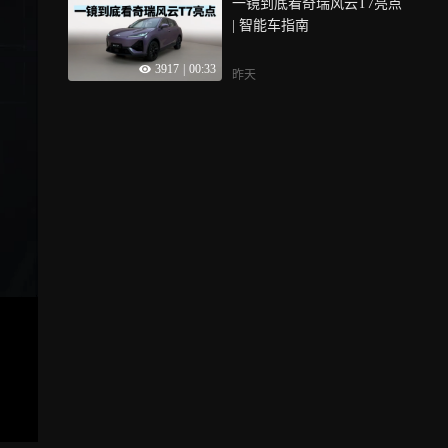
一镜到底看奇瑞风云T7亮点
| 智能车指南
3917
|
00:33
昨天