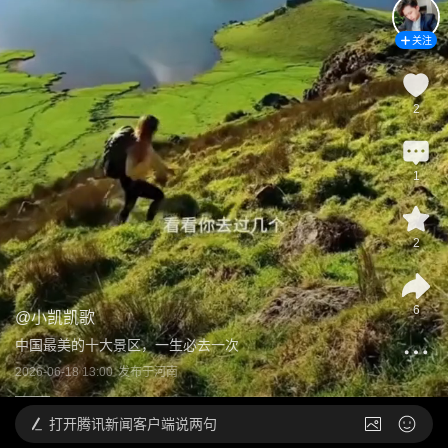
关注
2
1
2
6
@
小凯凯歌
中国最美的十大景区，一生必去一次
2026-06-18 13:00
发布于
河南
打开
腾讯新闻客户端说两句