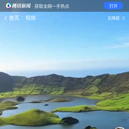
· 获取全网一手热点
打开
首页
视频
无障碍