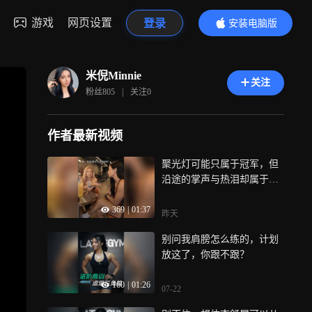
游戏
网页设置
登录
安装电脑版
内容更精彩
米倪Minnie
关注
粉丝
805
|
关注
0
作者最新视频
聚光灯可能只属于冠军，但
沿途的掌声与热泪却属于每
一位追梦人…
369
|
01:37
昨天
别问我肩膀怎么练的，计划
放这了，你跟不跟？
160
|
01:26
07-22