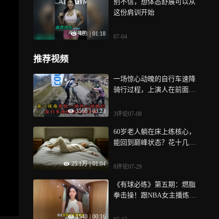
别不信，想体态舒展可以从
这份肩训开始
403
|
01:18
07-04
推荐视频
一场惊心动魄的自行车速降
骑行过程，上演人在前面
飞，魂在后面追 | 纪录片
3566
|
03:23
3评论
07-08
60岁老人躺在床上练核心，
能回到巅峰状态？花十几秒
试试这个动作
25.1万
|
01:04
8评论
07-29
《有球必练》第五期：燃脂
拳击操！跟NBA女主播炼炼
一起暴汗瘦全身丨和炼炼一
1540
|
00:16
起打拳！燃脂搏击操暴汗跟