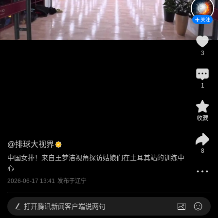
关注
3
1
收藏
@
排球大视界
8
中国女排！来自王梦洁视角探访姑娘们在土耳其站的训练中
心
2026-06-17 13:41
发布于
辽宁
打开
腾讯新闻客户端说两句