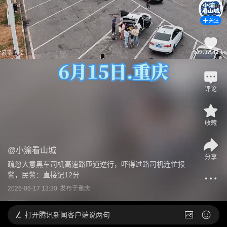
关注
1
评论
收藏
@
小渝看山城
分享
疏忽大意黑车司机高速路匝道逆行，吓得过路司机连忙报
警，民警：直接记12分
2026-06-17 13:30
发布于
重庆
打开
腾讯新闻客户端说两句