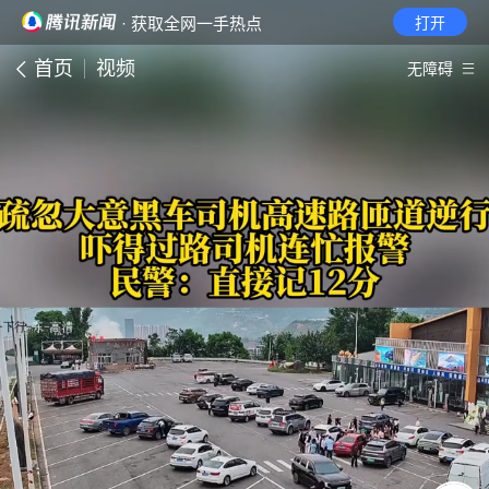
· 获取全网一手热点
打开
首页
视频
无障碍