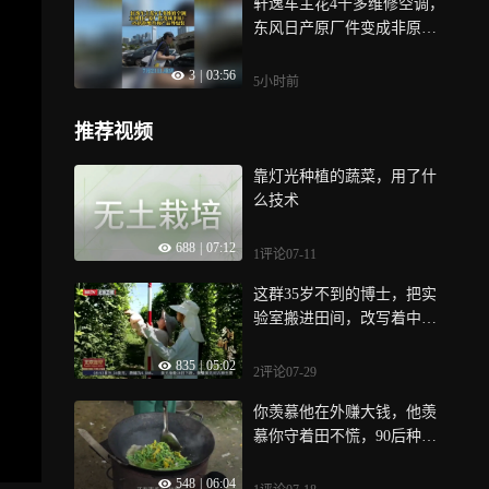
轩逸车主花4千多维修空调，
东风日产原厂件变成非原
厂，4S店拒绝查询产品外包
3
|
03:56
装
5小时前
推荐视频
靠灯光种植的蔬菜，用了什
么技术
688
|
07:12
1评论
07-11
这群35岁不到的博士，把实
验室搬进田间，改写着中国
农业的模样
835
|
05:02
2评论
07-29
你羡慕他在外赚大钱，他羡
慕你守着田不慌，90后种瓜
十多年，各有各活法
548
|
06:04