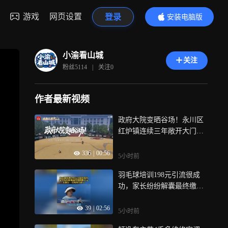
游戏
网页设置
登录
安装电脑版
内容更精彩
小渝看山城
关注
粉丝
5114
|
关注
0
作者最新视频
政府大院变晒谷场！永川区
红炉镇连续三年敞开大门为
民办事
336
|
00:56
5小时前
羽毛球培训198元引流很成
功，家长纷纷解囊最终缴纳
数千元，开课仅一月机构失
39
|
02:56
联了
5小时前