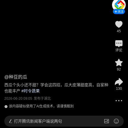
关注
45
评论
92
@
种豆的瓜
西瓜个头小还不甜？学会这四招，瓜大皮薄甜度高，自家种
130
也能丰产
 #
时令蔬果
2026-06-20 09:05
发布于
湖北
该内容疑似使用了AI生成技术，请谨慎甄别
打开
腾讯新闻客户端说两句