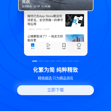
精致
世界变化 热问一下
资讯
好问题好回答 多元视角看问题
立即下载