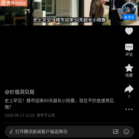
关注
评论
收藏
@
价值洞见局
1
史上罕见！楼市迎来50天超长小阳春，现在不抄底或将后
悔？
2026-06-17 12:01
发布于
山东
打开
腾讯新闻客户端说两句